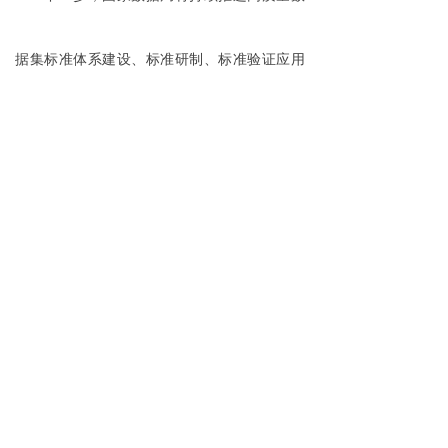
据集标准体系建设、标准研制、标准验证应用
试
点等工作，总结经验做法，打造更多的典型
案例，为人工智能创新发展奠定坚实基础。
附件：
高质量数据集方向标准技术文件验
证试点典型单位名单
后一个：
无
ꄲ