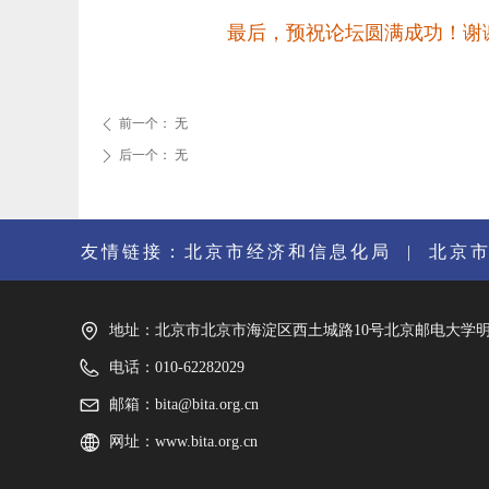
最后，预祝论坛圆满成功！谢
前一个：
无
ꄴ
后一个：
无
ꄲ
友情链接：
北京市经济和信息化局
|
北京
地址：
北京市北京市海淀区西土城路10号北京邮电大学明光楼
电话：
010-62282029
邮箱：
bita@bita.org.cn
网址：
www.bita.org.cn