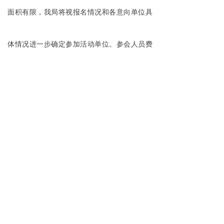
面积有限，我局将视报名情况和各意向单位具
体情况进一步确定参加活动单位。参会人员费
用由各单位自理。
三、报名事项
请有意向的单位填写报名表（见附件）于1
月16日12:00前发送至邮箱：
guojichu@zscqj.beijing.gov.cn